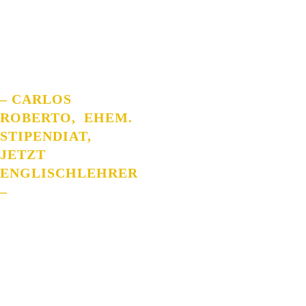
Gerade weil es für
die Armen so
schwer ist, wollte
ich zeigen, dass
wir auch viele
Fähigkeiten und
Talente
mitbringen.
– CARLOS
ROBERTO, EHEM.
STIPENDIAT,
JETZT
ENGLISCHLEHRER
–